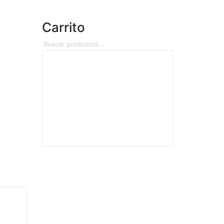
Carrito
Buscar
Categorías
Accesorios
Arte
Merch
Música
Ropa
Sin categorizar