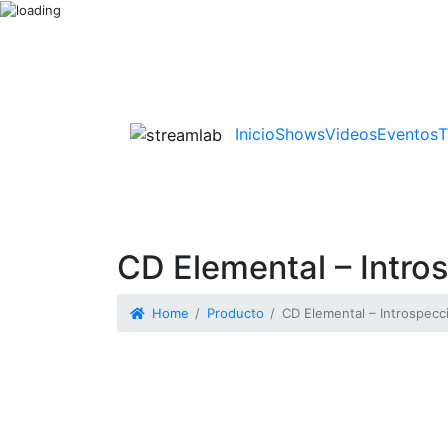
Inicio
Shows
Videos
Eventos
T
CD Elemental – Intro
Home
Producto
CD Elemental – Introspecc