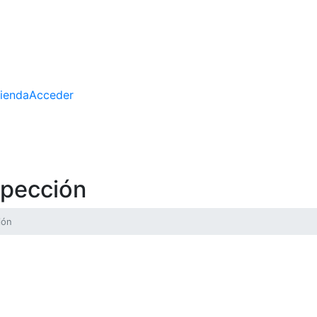
ienda
Acceder
spección
ión