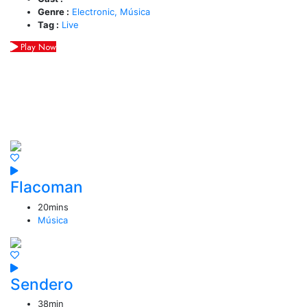
Genre :
Electronic,
Música
Tag :
Live
Play Now
Los más vistos
Flacoman
20mins
Música
Sendero
38min