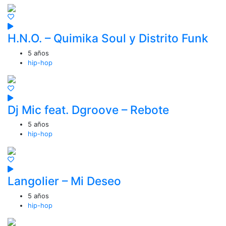
H.N.O. – Quimika Soul y Distrito Funk
5 años
hip-hop
Dj Mic feat. Dgroove – Rebote
5 años
hip-hop
Langolier – Mi Deseo
5 años
hip-hop