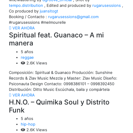
tempo.distribution
, Edited and produced by
rugarusessions
,
Co produced by
juansitogt
Booking / Contacto :
rugarusessions@gmail.com
#rugarusessions #melmourelle
VER AHORA
Spiritual feat. Guanaco – A mi
manera
5 años
reggae
2.6K Views
Composición: Spiritual & Guanaco Producción: Sunshine
Records & Zlav Music Mezcla y Master: Zlav Music Diseño:
Psiconauta Design Contacto: 0998386101 – 0998392450
Distribución: Ditto Music Escúchala, baila y compártela
VER AHORA
H.N.O. – Quimika Soul y Distrito
Funk
5 años
hip-hop
2.6K Views