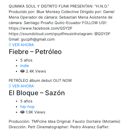
QUIMIKA SOUL Y DISTRITO FUNK PRESENTAN: “H.N.O.”
Producido por: Blue Monkey Collective Dirigido por: Daniel
Mena Operador de càmara: Sebastian Mena Asistente de
càmara: Santiago Proaño Quito-Ecuador FOLLOW US!!
https://www.facebook.com/QSYDF​
https://soundcloud.com/qsydfmusic​ Instagram: @QSYDF
Gmail: gucplh@gmail.com
VER AHORA
Fiebre – Petróleo
5 años
indie
2.4K Views
PETRÓLEO álbum debut OUT NOW
VER AHORA
El Bloque – Sazón
5 años
hip-hop
1.9K Views
Producción: TMFcine Idea Original: Fausto Gortaire (Motamix)
Dirección: Pett Cinematographer: Pedro Alvarez Gaffer: