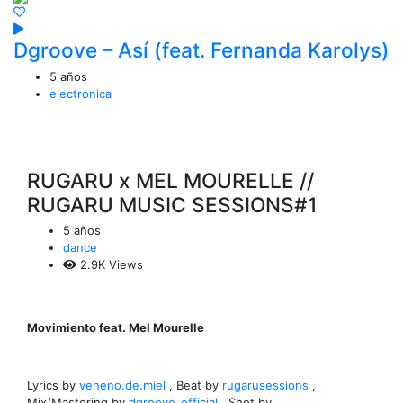
Dgroove – Así (feat. Fernanda Karolys)
5 años
electronica
RUGARU x MEL MOURELLE //
RUGARU MUSIC SESSIONS#1
5 años
dance
2.9K Views
Movimiento feat. Mel Mourelle
Lyrics by
veneno.de.miel
, Beat by
rugarusessions
,
Mix/Mastering by
dgroove_official
, Shot by