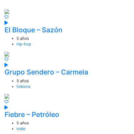
Mira gratis: Música
El Bloque – Sazón
5 años
hip-hop
Grupo Sendero – Carmela
5 años
folklore
Fiebre – Petróleo
5 años
indie